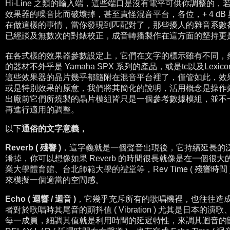
Hi-Line 之類的輸入端，這些端口是沒有電平可供你調整的，
效果器的噪音比而破壞掉，甚至責怪混音平台，
各位，+ 4 dB
在做這樣的事情，當你發現到匹配對了，
那些擾人的雜音系數
已經談及無數次的對錶校正，成音轉播製作在這方面的堅持更
在各式樣的效果器參數設定上，它們在文字的標示雖有不同，
的器材不外乎是 Yamaha SPX 系列的產品，或是tc以及Le
這些效果器的晶片幾乎都隨附在混音平台裡了，僅管如此，效
或是特別效果的原意，我們將其簡化的說明，活用概念是操作
出廠前它們所燒製的晶片模組皆只是一個參考數據模組，並不
再進行適用的調整。
以下
通俗的文字意義，
Reverb ( 殘響 )
，這字義就是一個聲音出現後，它持續延長的泛音
淆掉，你可以想像如果 Reverb 的時間很長就像是在一個
業大學體育館、台北師範大學的禮堂等，Rev Time ( 殘響時
來模擬一個適當的空間感。
Echo ( 迴響 / 迴音 )
，它幾乎充斥所有的歌唱機裡，也往往造
者對於歌唱時其尾音的顫抖值 ( Vibration ) 尤其是日本
每一成員，細調其值就是利用時間的延遲特性，來調其迴音的