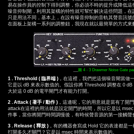
易在操作員的控制下得到調整，你必須不時的提升或降低這
噪音抑制閘，利用其架構的特性就可幫忙解決這些問題，在
只是用法不同，基本上，在設有噪音抑制的音軌其聲音訊號
在面板上架構一系列的調整鈕，我現在就以最簡單的方式來
_
__
圖 4 - 3 Drawmer Noise Gate pa
1 . Threshold ( 臨界端 )
，
在這裡，我們把這個噪音閘當做一扇門
它是以 dB 來表示數值的。假設你將 Threshold 調整在 0 d
大於這 0 dB 的電平閘門才有能力打開。
2 . Attack ( 著手 / 動作 )
，
這邊呢，它的用意就是當有了開
attack在這裡的用法就是設定開門的時間，所以它是以 mse
件事，當你將開門時間調慢後，有時候聲音源
的第一接觸聲
3 . Release ( 釋放 )
，
有的機器會寫成 Hold 它的表達都
打開多久才關門？它是以 msec 時間來表示數值的。