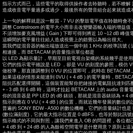
指示方式而已，這些電平的取得供操作者去聆聽時，若不瞭解 混音平台
造成收音電平量過多或過少，最後所有的聲音組合起來就造成
上一句的解釋就是說一般當 - 7 VU 的擊鼓電平值在聆聽時
調整 Controlroom 的電平大小而非去改變樂器輸入端的增益值
不須增加麥克風增益 ( Gain ) 下即可得到將近 10 ~12 
這瞬間的電平量往往給人造成視覺上的錯覺以為輸出很大。
當我們從混音器的輸出端放送出一個中頻 1 KHz 的校準訊號 ( 這
相連接，而 BETACAM 的音量指示單位都是
以 LED 為顯示量計，早期至目前電視台架構的系統幾乎是使用 SONY
它們的指示電平雖說是 LED ，卻是 VU 的刻度的參照，模仿 
做校準，那直接調整到 0 VU 的位置即可，此時在 BETACAM 
如果這樣的情形未能達到 0VU ( + 4 dB ) 的電平量時，BET
阻抗匹配選擇開關，這個裝置能幫你把鏈接的電氣阻抗達到匹
+ - 3 dB 到 6 dB 時，這時才拉起 BETACAM 上的 audio 
你的混音器是 PP LED 的 dB 錶頭，那就是混音器錶頭為 + 4 dB 
指示則應在 0 VU ( + 4 dB ) 的位置，而就近幾年發展的數位
普遍的 SONY BDW - A500 的數位機種，它們的音量錶計也是 
(數位滿刻度)，它的最大指示位置是 0 dBFS，也等於類比訊號的+
指示格式的不同與對照，
讓我們來進入 OB 的問題裡，各位
+ 4 dB 到 + 24 dB 的人為餘裕空間電平是什麼用意？原則上