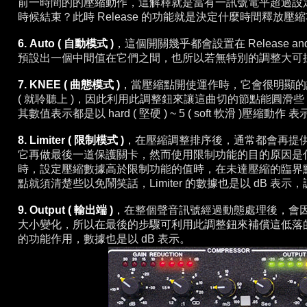
前一時間的的壓縮動作，這解釋就是當有一訊號電平超過設
時候結束？此時 Release 的功能就是決定什麼
時間釋放壓縮
6. Auto ( 自動模式 )
，
這個開關幾乎都會設置在 Release a
預設出一個中間值在它們之間，也所以若無特別的調整大可
7. KNEE ( 曲態模式 )
，
當壓縮點開使運作時，它會很明顯的
( 就聆聽上 )，因此利用此調整鈕來讓這曲切的節點能圓滑些，
其數值表示都是以 hard ( 堅硬 ) ~ 5 ( soft 軟滑 )壓縮動作 
8. Limiter ( 限制模式 )
，
在壓縮調整排序後，通常都會再提供這組 L
它再做最後一道保護關卡，然而使用限制功能的目的原因是
時，設定壓縮數據高於限制功能的值時，在未達壓縮的
臨界
點就須清楚些以免鬧笑話，
Limiter 的數據也是以 dB
9. Output ( 輸出端 )
，
在整個聲音訊號經過動態處理後，會
大小變化，所以在最後的步驟可利用此調整鈕來補償這低落
的功能作用，數據也是以 dB 表示。