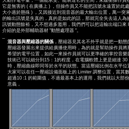
大動作電平量，一個能承受、能表達它的空間，來緩衝操作員
它是無害的 ( 在廣播上 ) ，但操作員又不能把訊號永遠置於此
大小過於懸殊 ) ，又因接近到混音器的最大輸出位置，萬一突
的輸出訊號是失真的，真的是如此的話，那就完全失去這人為
訊號動態餘裕，又不想過多濫用，我們們可以把這輸出端口來 lN
介紹的是外部輔助器材 ”動態處理器 ”。
_
混音器與壓縮器的關係
，
壓縮器見其名不外乎就是把一動態
壓縮器發展出來提供給廣播使用時，為的就是幫助操作員將
希望的電平位置，如此一來操作員就可以更準確的掌控音樂
技術己可以細分到15：1的程度，在電腦軟體上更是細達 30 : 
時，壓縮曲線即同等於水平的狀態。當這壓縮比例在水平位置時也就是
大家可以在任一壓縮設備面板上的 Limiter 調整位置，
超過10 :1 的範圍值，不過最基本上的運用，我們就以大
意義，