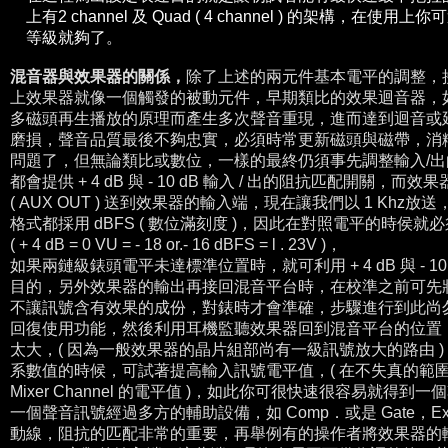
上有2 channel 及 Quad ( 4 channel ) 的架構
等級就夠了。
__
混音器與效果器的關係，
除了上述的兩元件基本電平的調整，
上效果器就像一個觸發的被動元件，早期類比的效果迴音器，如 ROL
多磁頭再生播放的原理而產生多次聲音重現，進而達到迴音或
磨損，聲音品質最後不夠忠實，必須時常更新磁頭與磁帶，消
問題了，但無論類比或數位，一樣的最終仍須事先調整輸入/出的
都會提供 + 4 dB 與 - 10 dB 輸入 / 出的阻抗匹配開
( AUX OUT ) 送到效果器的輸入端，現在讓我們以 1 Kh
格式都採用 dBFS ( 數位滿刻度 )，因此在對照電平的時侯
( + 4 dB = 0 VU = - 18 or.- 16 dBFS = l . 23V )，
如果兩鏈級錶頭電平未達標準位置時，就可利用 + 4 dB 與 - 10
目的，另外效果器的輸出再接回混音平台時，在校準之前可先將效果
不讓訊號含有效果的成份，對錶時才會準確，步驟進行到此尚
回復使用功能，然後利用耳機監聽效果器回到混音平台的位置
太大，( 因為一般效果器的晶片組部尚有一級訊號放大的路由 
系數值的時候，可試著提高輸入訊號電平值，( 在不失真的範圉內
Mixer Channel 的電平值 )，如此你可很快速很容易就
一個聲音訊號經過多方的輔助設備，如 Comp．或是 Gate，Expa
動線，阻抗的匹配非常的重要，再舉例有的操作者將效果器的