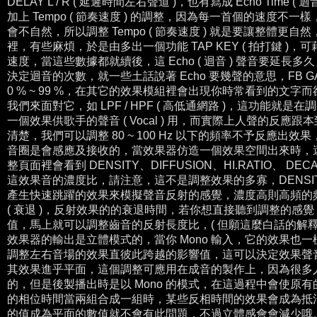
DELAY L / R ( 延遲時間左右聲道 )，也有寫成 Echo Tim
加上 Tempo ( 節奏速度 ) 的調整，因為每一首個的速度不一樣
會不自然，所以調整 Tempo ( 節奏速度 ) 就是要讓整體
裡，有些麻煩，於是由多出一個功能 TAP KEY ( 拍打鍵 
速度，當這些數據都就續後，這 Echo ( 迴音 ) 聲音要延長多久？利
決定迴音的次數，就一些土話說著 Echo 要幾聲的意思，FB 
0 % ~ 99 %，在其它的效果模組裡會出現你時常看到的文
我們來面對它，如 LPF / HPF ( 高低通網路 )，這功能就是在
一個效果供歌手的聲音 ( Vocal ) 用，而實際上人聲的反應跟本
清楚，我們可以調整 80 ~ 100 Hz 以下的頻率不予反應出效果
音圈是會感應及接收的，當效果器仿造一個效果空間出來時，
整頁面裡會看到 DENSITY、DIFFUSION、HI.RATIO、 DE
這效果音的濃度比，請注意，這不是調整效果的多寡
，DENS
產生快速跳躍的效果來模擬聲音反射的感覺，
濃度高則高頻的
( 衰退 )，反射效果的的衰退時間，若你想直接聽
到調整的感覺，
值，馬上就可以調整齒音的反射長度比，
( 但願這麼白話的解釋，
效果器的輸出是立體模式的，
當你 Mono 輸入，它的效果也一樣
調整左右音場的效果直彼此
跨越的影響值，這可以決定效果聲
其效果進乎平面，
這個調整可應用在成音的製作上，因為很多
的，但是後製播出
時是以 Mono 的模式，在這過程中會使
的相位時間當
兩組合成一組時，某些反相時間的效果會成為抵消，導
的值成為平面
的數值就不會有此問題，不過立體感會會減少哦。HI.