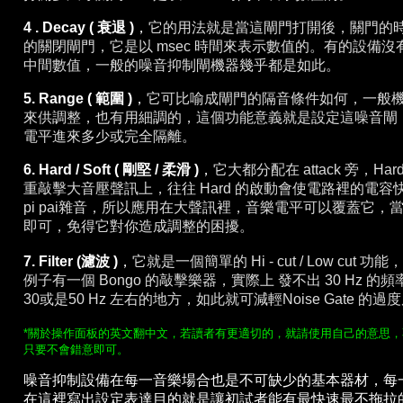
4 . Decay ( 衰退 )
，
它的用法就是當這閘門打開後，關門的
的關閉閘門，它是以 msec 時間來表示數值的。有的設備
中間數值，一般的噪音抑制閘機器幾乎都是如此。
5. Range ( 範圍 )
，
它可比喻成閘門的隔音條件如何，一般機器上都會
來供調整，也有用細調的，這個功能意義就是設定這噪音閘
電平進來多少或完全隔離。
6. Hard / Soft ( 剛堅 / 柔滑 )
，
它大都分配在 attack 旁，
重敲擊大音壓聲訊上，往往 Hard 的啟動會使電路裡的電容
pi pai雜音，所以應用在大聲
訊裡，音樂電平可以覆蓋它，當你
即可，免得它對你造成調整的困擾。
7. Filter (濾波 )
，
它就是一個簡單的 Hi - cut / Low c
例子有一個 Bongo 的敲擊樂器，實際上 發不出 30 Hz 的頻
30或是50 Hz 左右的地方，如此就可減輕
Noise Gate 的
*關於操作面板的英文翻中文，若讀者有更適切的，就請使用自己的意思
只要不會錯意即可。
噪音抑制設備在每一音樂場合也是不可缺少的基本器材，每
在這裡寫出設定表達目的就是讓初試者能有最快速最不拖拉的時間