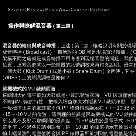
S
R
M
W
C
U
H
e r v i c e
|
e v i e w
|
u s i c
o w
|
o n n e c t
s
|
o m e
操作與瞭解
混音器
___________________
(
第三篇 )
_
混音器的輸出與成音轉播
，上述 ( 第二篇 ) 概略說明有關於
成音轉播 ( Broad cast ) 一般所說的 OB 就是現場實況轉播，( O
架構不同之處就是成音轉播不用考慮到現場音壓的問題。我們
位置，這裡我們就以一些樂器的訊號調校來再補充說明。最常
一個大鼓 ( Kick Drum ) 或是小鼓 ( Snare Drum ) 收音時，
( dBFS ) 上的辨識調校是如何？
就機械式的 VU 錶頭而言，
這瞬間大的電平值如大鼓或是小鼓訊號進來時，VU 錶頭僅會顯示大約 
不瞭解VU錶的特性，把輸入增益加大才能讓 VU 錶頭移動，
一般標準正常的擊鼓電平值
PP 峰值錶應顯示在 + 7 ~ 10
- 15 ~ -10 VU 的位置，這兩種的差異是因為機械式的 VU 錶
所以來不及顯示那瞬間的最高點，而 PP 錶
由於是電子式 LE
電平值，不過各位請別誤會，這 + 10 dB 的峰值指示其輸出
輸出端量測到電壓值將會與 PP 錶機器所量測到的電壓值是