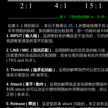
___________________________
圖 4 - 1 壓縮曲線圖解 at - 18 dB ( +
在圖 4 -1 裡的顯示
，各位不難看出 15 : 1 的壓縮值幾乎與
非常明顯的銳峭，第四圖則是比較順滑，那一功能叫做 KNEE
1. INPUT ( 輸入端 )
，
這調整鈕有的機器是不提供的，它的
再調整更適當的電平匹配值。
2. LINE / MIC. ( 阻抗匹配 )
，
這開關即如同混音器的輸入端
訊號選擇的高低阻抗匹配開關，當各位看到面板有此作用開
( TRS and XLR )。
3. Threshold. ( 臨界起始點 )
，
這裡的解釋我們可以把它說
值表示都是以 dB 做單位。
4. Attack ( 著手 / 動作 )
，
這裡的解釋就是當你調整好壓縮作
利用 attack 你可以決定什麼時間開始作用壓縮的功能，所以 at
正秒 ) 來表示。
5. Release ( 釋放 )
，
這是緊跟著 attack 功能的，有正