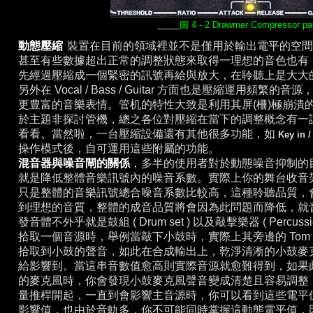
____
圖 4 - 2 Drawmer Compressor pa
動態壓縮
裝置在目前的領域裡並不是僅用於輸出電平的空間
_
甚至有些數據超出正常的調整狀態來取得一理想的音色也有
先經過壓縮成一個緊密的訊號再給與放大，在聆聽上是大大
另外在 Vocal / Bass / Guitar 方面也是壓縮運用
更豊富的音樂表情。管机的特性大致是利用其屏(柵)極崩潰
於主題非探討管機，總之各位對壓縮在當下的調整概念有一
看看。當然啦，一台壓縮設備還有其他很多功能，如
Key in /
操作模式後，自可運用這些附屬的功能。
混音器與噪音閘的關係
，
多半的使用者對於動態噪音抑制的
就是降低整體音樂訊號內的噪音系數
。
實際上你的舞台收音
只是整體的音樂訊號總合噪音系數比較高，這種聆聽品質，
到理想的音質，整體的成音品質將會因為此問題而降低，就
發音體不外乎就是鼓組 ( Drum set ) 以及敲擊樂器 ( Percuss
拾取一個音源時，舉例當敲下小鼓時，實際上其旁邊的 Tom tom
拾取到小鼓的聲音，如此在合成輸出上，乾淨清淅的小鼓麥
給影響到。當這串音數值愈高則實際音源就愈難得到，如果
的麥克風時，你會發現小鼓麥克風聲音變成清楚且容易調整
量推桿開起，一直到會影響主音源時，你可以看到這些電平
影響值，也由於音軌多，你不可能同時掌握這動態電平值，